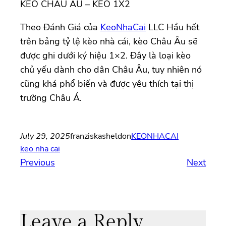
KÈO CHÂU ÂU – KÈO 1X2
Theo Đánh Giá của
KeoNhaCai
LLC Hầu hết
trên bảng tỷ lệ kèo nhà cái, kèo Châu Âu sẽ
được ghi dưới ký hiệu 1×2. Đây là loại kèo
chủ yếu dành cho dân Châu Âu, tuy nhiên nó
cũng khá phổ biến và được yêu thích tại thị
trường Châu Á.
July 29, 2025
franziskasheldon
KEONHACAI
keo nha cai
Previous
Next
Leave a Reply