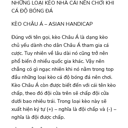
NHỮNG LOẠI KÈO NHÀ CÁI NÊN CHƠI KHI
CÁ ĐỘ BÓNG ĐÁ
KÈO CHÂU Á – ASIAN HANDICAP
Đúng với tên gọi, kèo Châu Á là dạng kèo
chủ yếu dành cho dân Châu Á tham gia cá
cược. Tuy nhiên về lâu dài nó cũng trở nên
phổ biến ở nhiều quốc gia khác. Vậy nên
chẳng có gì ngạc nhiên khi nó nằm trong top
đầu những loại kèo cá độ bóng đá nên chơi.
Kèo Châu Á còn được biết đến với cái tên kèo
chấp, theo đó đội cửa trên sẽ chấp đội cửa
dưới bao nhiêu trái. Trong loại kèo này sẽ
xuất hiện ký tự (+) – nghĩa là đội chấp và (-) –
nghĩa là đội được chấp.