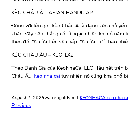
KÈO CHÂU Á – ASIAN HANDICAP
Đúng với tên gọi, kèo Châu Á là dạng kèo chủ yếu 
khác. Vậy nên chẳng có gì ngạc nhiên khi nó nằm t
theo đó đội cửa trên sẽ chấp đội cửa dưới bao nhiêu
KÈO CHÂU ÂU – KÈO 1X2
Theo Đánh Giá của KeoNhaCai LLC Hầu hết trên bản
Châu Âu,
keo nha cai
tuy nhiên nó cũng khá phổ biế
August 1, 2025
warrengoldsmith
KEONHACAI
keo nha ca
Previous