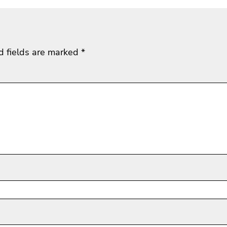
d fields are marked
*