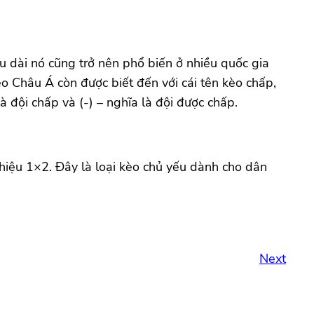
u dài nó cũng trở nên phổ biến ở nhiều quốc gia
o Châu Á còn được biết đến với cái tên kèo chấp,
là đội chấp và (-) – nghĩa là đội được chấp.
hiệu 1×2. Đây là loại kèo chủ yếu dành cho dân
Next