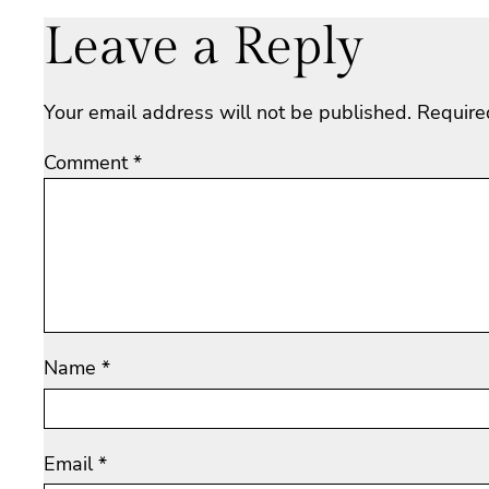
Leave a Reply
Your email address will not be published.
Require
Comment
*
Name
*
Email
*