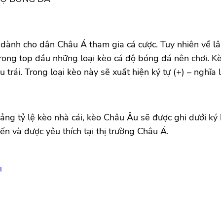
dành cho dân Châu Á tham gia cá cược. Tuy nhiên về lâ
rong top đầu những loại kèo cá độ bóng đá nên chơi. Kè
 trái. Trong loại kèo này sẽ xuất hiện ký tự (+) – nghĩa 
g tỷ lệ kèo nhà cái, kèo Châu Âu sẽ được ghi dưới ký 
n và được yêu thích tại thị trường Châu Á.
i