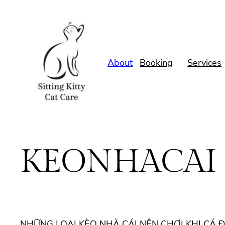
Skip
to
content
About
Booking
Services
KEONHACAI K
NHỮNG LOẠI KÈO NHÀ CÁI NÊN CHƠI KHI CÁ 