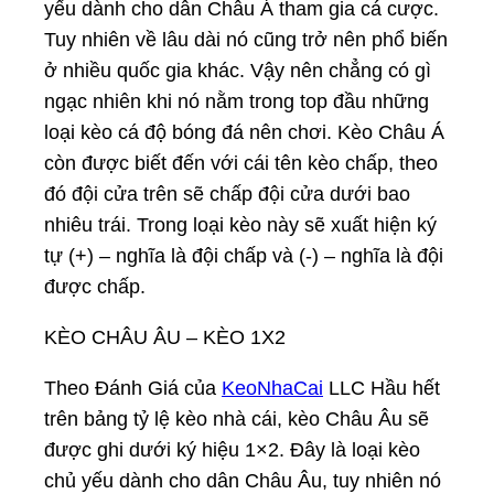
yếu dành cho dân Châu Á tham gia cá cược.
Tuy nhiên về lâu dài nó cũng trở nên phổ biến
ở nhiều quốc gia khác. Vậy nên chẳng có gì
ngạc nhiên khi nó nằm trong top đầu những
loại kèo cá độ bóng đá nên chơi. Kèo Châu Á
còn được biết đến với cái tên kèo chấp, theo
đó đội cửa trên sẽ chấp đội cửa dưới bao
nhiêu trái. Trong loại kèo này sẽ xuất hiện ký
tự (+) – nghĩa là đội chấp và (-) – nghĩa là đội
được chấp.
KÈO CHÂU ÂU – KÈO 1X2
Theo Đánh Giá của
KeoNhaCai
LLC Hầu hết
trên bảng tỷ lệ kèo nhà cái, kèo Châu Âu sẽ
được ghi dưới ký hiệu 1×2. Đây là loại kèo
chủ yếu dành cho dân Châu Âu, tuy nhiên nó