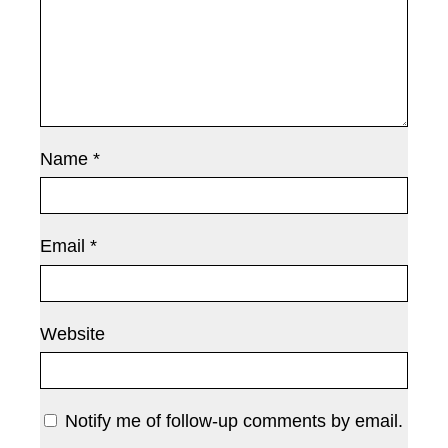
Name
*
Email
*
Website
Notify me of follow-up comments by email.