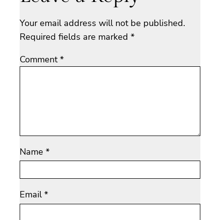
Your email address will not be published.
Required fields are marked
*
Comment
*
Name
*
Email
*