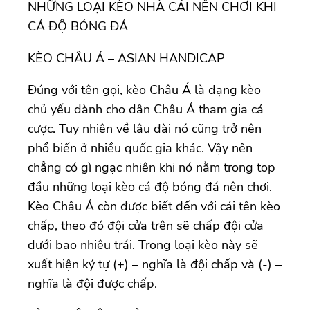
NHỮNG LOẠI KÈO NHÀ CÁI NÊN CHƠI KHI
CÁ ĐỘ BÓNG ĐÁ
KÈO CHÂU Á – ASIAN HANDICAP
Đúng với tên gọi, kèo Châu Á là dạng kèo
chủ yếu dành cho dân Châu Á tham gia cá
cược. Tuy nhiên về lâu dài nó cũng trở nên
phổ biến ở nhiều quốc gia khác. Vậy nên
chẳng có gì ngạc nhiên khi nó nằm trong top
đầu những loại kèo cá độ bóng đá nên chơi.
Kèo Châu Á còn được biết đến với cái tên kèo
chấp, theo đó đội cửa trên sẽ chấp đội cửa
dưới bao nhiêu trái. Trong loại kèo này sẽ
xuất hiện ký tự (+) – nghĩa là đội chấp và (-) –
nghĩa là đội được chấp.