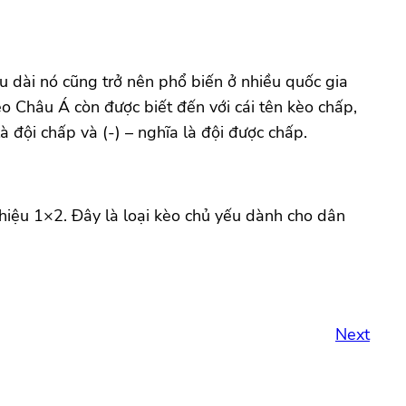
u dài nó cũng trở nên phổ biến ở nhiều quốc gia
o Châu Á còn được biết đến với cái tên kèo chấp,
là đội chấp và (-) – nghĩa là đội được chấp.
hiệu 1×2. Đây là loại kèo chủ yếu dành cho dân
Next