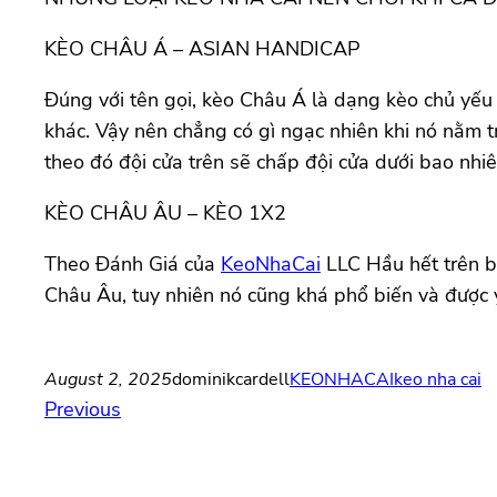
KÈO CHÂU Á – ASIAN HANDICAP
Đúng với tên gọi, kèo Châu Á là dạng kèo chủ yếu 
khác. Vậy nên chẳng có gì ngạc nhiên khi nó nằm t
theo đó đội cửa trên sẽ chấp đội cửa dưới bao nhiêu
KÈO CHÂU ÂU – KÈO 1X2
Theo Đánh Giá của
KeoNhaCai
LLC Hầu hết trên bả
Châu Âu, tuy nhiên nó cũng khá phổ biến và được y
August 2, 2025
dominikcardell
KEONHACAI
keo nha cai
Previous