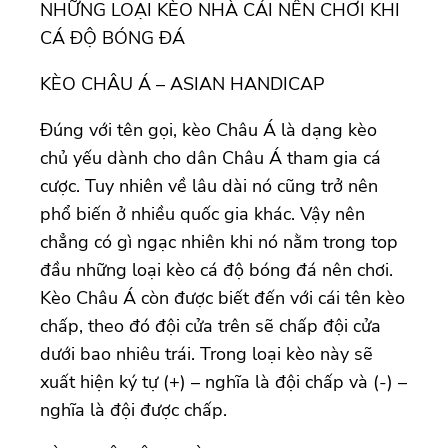
NHỮNG LOẠI KÈO NHÀ CÁI NÊN CHƠI KHI
CÁ ĐỘ BÓNG ĐÁ
KÈO CHÂU Á – ASIAN HANDICAP
Đúng với tên gọi, kèo Châu Á là dạng kèo
chủ yếu dành cho dân Châu Á tham gia cá
cược. Tuy nhiên về lâu dài nó cũng trở nên
phổ biến ở nhiều quốc gia khác. Vậy nên
chẳng có gì ngạc nhiên khi nó nằm trong top
đầu những loại kèo cá độ bóng đá nên chơi.
Kèo Châu Á còn được biết đến với cái tên kèo
chấp, theo đó đội cửa trên sẽ chấp đội cửa
dưới bao nhiêu trái. Trong loại kèo này sẽ
xuất hiện ký tự (+) – nghĩa là đội chấp và (-) –
nghĩa là đội được chấp.