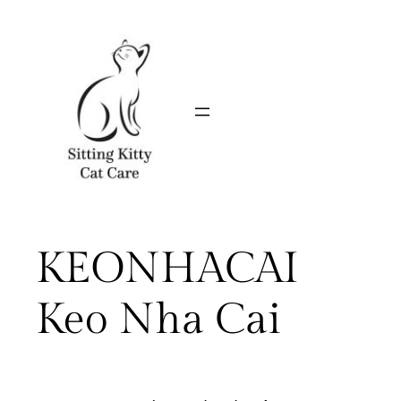
Skip
to
content
KEONHACAI
Keo Nha Cai