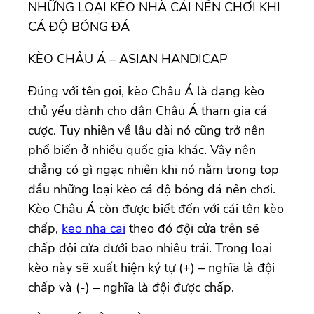
NHỮNG LOẠI KÈO NHÀ CÁI NÊN CHƠI KHI
CÁ ĐỘ BÓNG ĐÁ
KÈO CHÂU Á – ASIAN HANDICAP
Đúng với tên gọi, kèo Châu Á là dạng kèo
chủ yếu dành cho dân Châu Á tham gia cá
cược. Tuy nhiên về lâu dài nó cũng trở nên
phổ biến ở nhiều quốc gia khác. Vậy nên
chẳng có gì ngạc nhiên khi nó nằm trong top
đầu những loại kèo cá độ bóng đá nên chơi.
Kèo Châu Á còn được biết đến với cái tên kèo
chấp,
keo nha cai
theo đó đội cửa trên sẽ
chấp đội cửa dưới bao nhiêu trái. Trong loại
kèo này sẽ xuất hiện ký tự (+) – nghĩa là đội
chấp và (-) – nghĩa là đội được chấp.