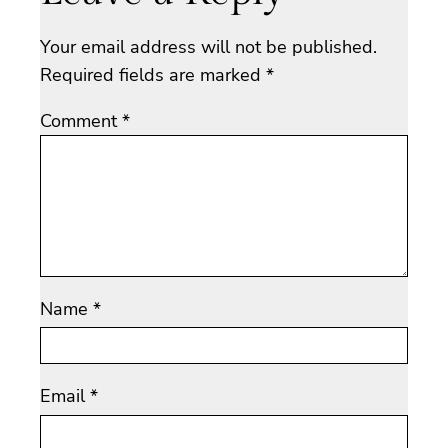
Your email address will not be published.
Required fields are marked
*
Comment
*
Name
*
Email
*