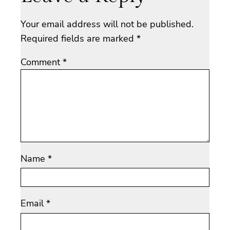
Your email address will not be published.
Required fields are marked
*
Comment
*
Name
*
Email
*