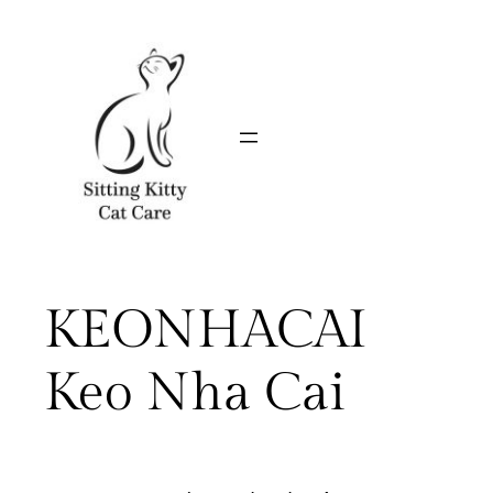
Skip
to
content
KEONHACAI
Keo Nha Cai