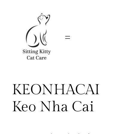
Skip
to
content
KEONHACAI
Keo Nha Cai