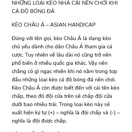
NHỮNG LOẠI KÈO NHÀ CÁI NÊN CHƠI KHI
CÁ ĐỘ BÓNG ĐÁ
KÈO CHÂU Á – ASIAN HANDICAP
Đúng với tên gọi, kèo Châu Á là dạng kèo
chủ yếu dành cho dân Châu Á tham gia cá
cược. Tuy nhiên về lâu dài nó cũng trở nên
phổ biến ở nhiều quốc gia khác. Vậy nên
chẳng có gì ngạc nhiên khi nó nằm trong top
đầu những loại kèo cá độ bóng đá nên chơi.
Kèo Châu Á còn được biết đến với cái tên kèo
chấp, theo đó đội cửa trên sẽ chấp đội cửa
dưới bao nhiêu trái. Trong loại kèo này sẽ
xuất hiện ký tự (+) – nghĩa là đội chấp và (-) –
nghĩa là đội được chấp.