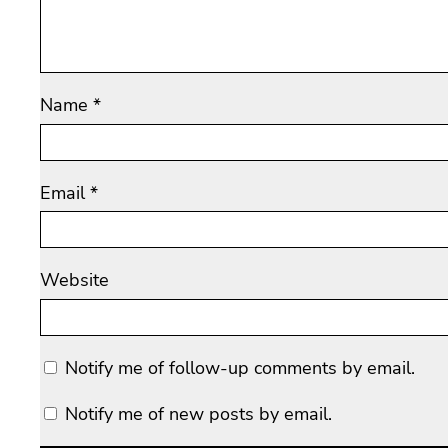
Name
*
Email
*
Website
Notify me of follow-up comments by email.
Notify me of new posts by email.