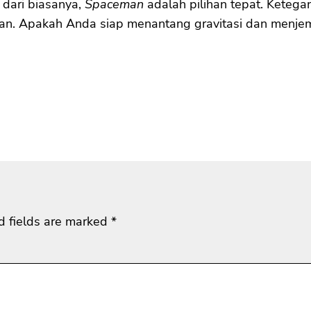
 dari biasanya,
Spaceman
adalah pilihan tepat. Ketegan
an. Apakah Anda siap menantang gravitasi dan menje
d fields are marked
*