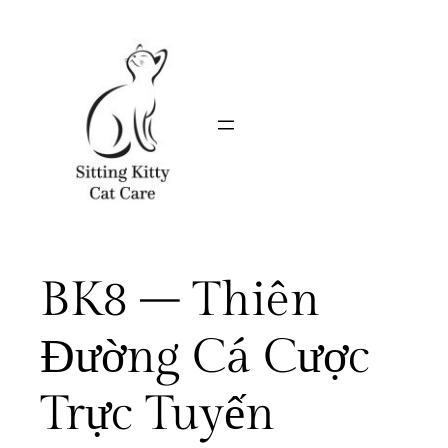
Skip
to
content
BK8 – Thiên
Đường Cá Cược
Trực Tuyến